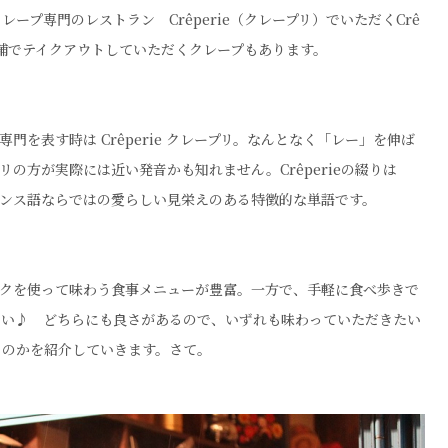
プ専門のレストラン Crêperie（クレープリ）でいただくCrê
店舗でテイクアウトしていただくクレープもあります。
門を表す時は Crêperie クレープリ。なんとなく「レー」を伸ば
の方が実際には近い発音かも知れません。Crêperieの綴りは
ランス語ならではの愛らしい見栄えのある特徴的な単語です。
フォークを使って味わう食事メニューが豊富。一方で、手軽に食べ歩きで
しい♪ どちらにも良さがあるので、いずれも味わっていただきたい
るのかを紹介していきます。さて。