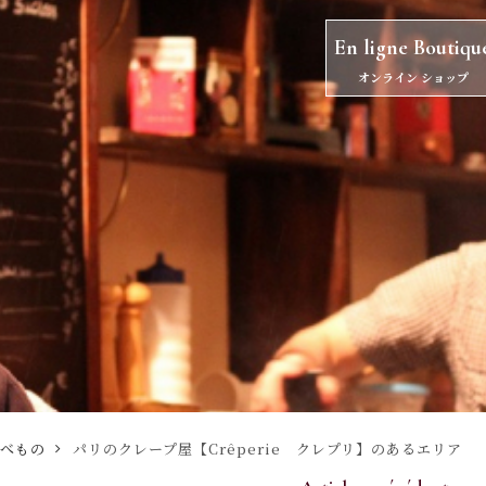
En ligne Boutiqu
オンライン ショップ
べもの
パリのクレープ屋【Crêperie クレプリ】のあるエリア