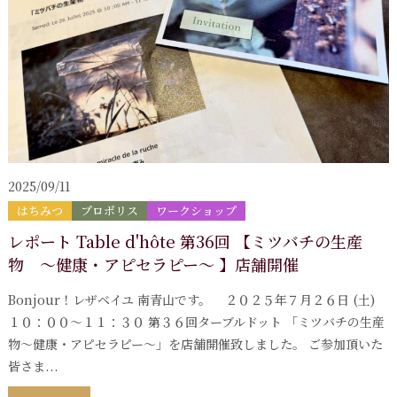
2025/09/11
はちみつ
プロポリス
ワークショップ
レポート Table d'hôte 第36回 【ミツバチの生産
物 ～健康・アピセラピー～ 】店舗開催
Bonjour！レザベイユ 南青山です。 ２０２５年７月２６日 (土)
１０：００〜１１：３０ 第３６回ターブルドット 「ミツバチの生産
物〜健康・アピセラピー〜」を店舗開催致しました。 ご参加頂いた
皆さま...