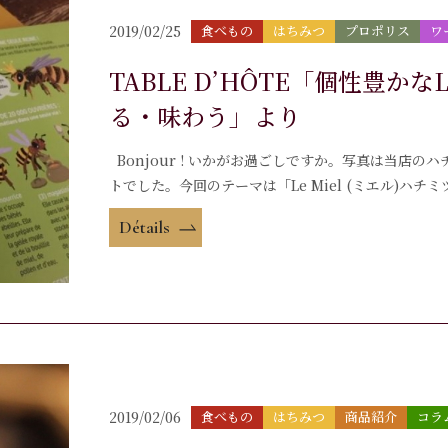
2019/02/25
食べもの
はちみつ
プロポリス
ワ
TABLE D’HÔTE「個性豊かなL
る・味わう」より
Bonjour ! いかがお過ごしですか。写真は当店のハ
トでした。今回のテーマは「Le Miel (ミエル)ハチミ
Détails
2019/02/06
食べもの
はちみつ
商品紹介
コラ