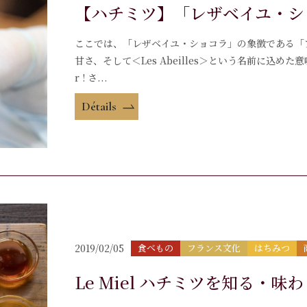
【ハチミツ】「レザベイユ・ショ
ここでは、「レザベイユ・ショコラ」の象徴である「
甘さ、そして＜Les Abeilles＞という名前に込め
r ! さ...
Détails
2019/02/05
食べもの
フランス文化
はちみつ
Le Miel ハチミツを知る・味