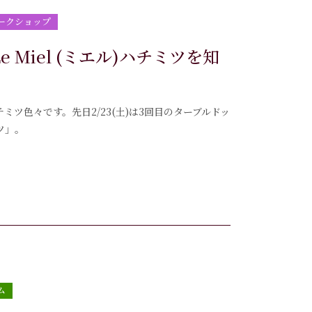
ークショップ
e Miel (ミエル)ハチミツを知
チミツ色々です。先日2/23(土)は3回目のターブルドッ
ツ」。
ム