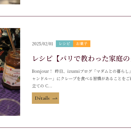
2025/02/01
レシピ
お菓子
レシピ【パリで教わった家庭の
Bonjour ! 昨日、izumiブログ「マダムとの暮ら
ャンドルー」にクレープを食べる習慣があることをご
立ての C...
Détails