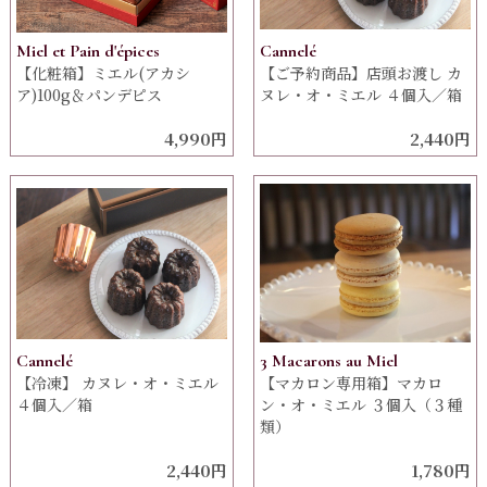
Miel et Pain d'épices
Cannelé
【化粧箱】ミエル(アカシ
【ご予約商品】店頭お渡し カ
ア)100g＆パンデピス
ヌレ・オ・ミエル ４個入／箱
4,990円
2,440円
Cannelé
3 Macarons au Miel
【冷凍】 カヌレ・オ・ミエル
【マカロン専用箱】マカロ
４個入／箱
ン・オ・ミエル ３個入（３種
類）
2,440円
1,780円