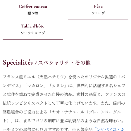
Fève
Coffret cadeau
フェーヴ
贈り物
Table d'hôte
ワークショップ
Spécialités
スペシャリテ・その他
フランス産ミエル（天然ハチミツ）を使ったオリジナル製造の「パ
ンデピス」「マカロン」「カヌレ」は、世界的に活躍する名シェフ
と試作を重ねて完成させた自慢の逸品。素材の品質と、フランスの
伝統レシピをリスペクトして丁寧に仕上げています。また、信州の
酪農組合のご協力による「ヤオ・ナチュール（プレーンヨーグル
ト）」は、まるでパリの朝市に並ぶ乳製品のような自然な味わい。
ハチミツのお供にぜひおすすめです。※人気商品
「レザベイユ・シ