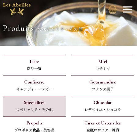
Produits
スペシャリテ・その他
Liste
Miel
商品一覧
ハチミツ
Confiserie
Gourmandise
キャンディー・ヌガー
フランス菓子
Spécialités
Chocolat
スペシャリテ・その他
レザベイユ・ショコラ
Propolis
Cires et Ustensiles
プロポリス食品・美容品
蜜蝋ロウソク・雑貨