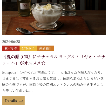
2024/06/25
食べもの
はちみつ
商品紹介
《夏の贈り物》にナチュラルヨーグルト「ヤオ・ナチ
ュール」がオススメ☆
Bonjour！レザベイユ 南青山です。 大雨だったり晴天だったり、
目まぐるしく変化するお天気と気温に、体調もあたふたとまどい気
味の今週ですが、雨降り後の店舗エントランスの緑の生き生きとし
た美しい生命力に...
Détails