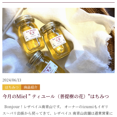
2024/06/13
はちみつ
商品紹介
今月のMiel " ティユール（菩提樹の花）"はちみつ
Bonjour！レザベイユ南青山です。 オーナーのizumiもイギリ
ス〜パリ出張から戻ってきて、レザベイユ 南青山店舗は通常営業に