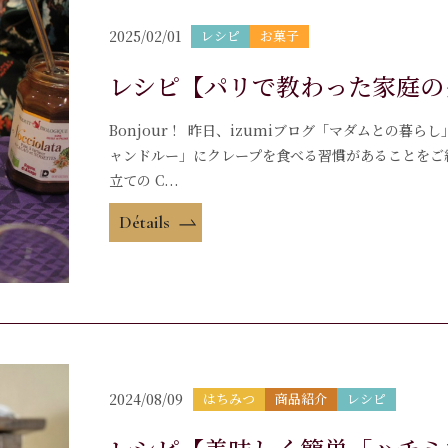
2025/02/01
レシピ
お菓子
レシピ【パリで教わった家庭の
Bonjour ! 昨日、izumiブログ「マダムとの暮ら
ャンドルー」にクレープを食べる習慣があることをご
立ての C...
Détails
2024/08/09
はちみつ
商品紹介
レシピ