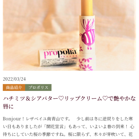
2022/03/24
商品紹介
プロポリス
ハチミツ＆シアバター♡リップクリーム♡で艶やかな
唇に
Bonjour！レザベイユ南青山です。 少し前は冬に逆戻りをした寒
い日もありましたが「開花宣言」もあって、いよいよ春の到来！ 心
待ちにしていた桜の季節ですね。桜に限らず、木々が芽吹いて、花