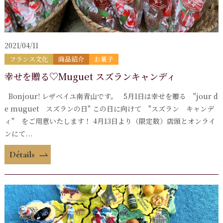
2021/04/11
フランス文化
商品紹介
お菓子
幸せを贈る♡Muguet スズランキャンディ
Bonjour! レザベイユ南青山です。 5月1日は幸せを贈る "jour d
e muguet スズランの日" この日に向けて "スズラン キャンデ
ィ" をご用意いたします！ 4月13日より（限定数）店頭とオンライ
ンにて...
Détails