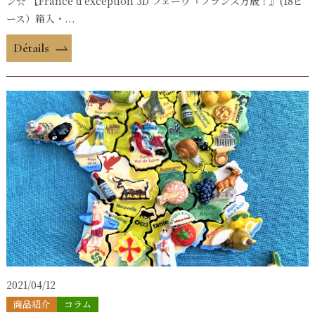
ン☆ 【France d'exception 3D フェーヴ『フランス万歳！』(18ピ
ース）箱入・...
Détails
2021/04/12
商品紹介
コラム