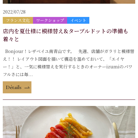
2022/07/28
フランス文化
ワークショップ
イベント
店内を夏仕様に模様替え&ターブルドットの準備も
着々と
Bonjour！レザベイユ南青山です。 先週、店舗がガラリと模様替
え！！ レイアウト図面を描いて構造を温めておいて、「エイヤ
ー！」と、一気に模様替えを実行するときのオーナーizumiのパワ
フルさには毎...
Détails