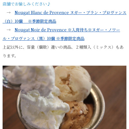
店舗でお愉しみください♪
→
Nougat Blanc de Provence ヌガー・ブラン・プロヴァンス
（白）10個 ※季節限定商品
→
Nougat Noir de Provence ※入荷待ち※ヌガー・ノワー
ル・プロヴァンス（黒）10個 ※季節限定商品
上記以外に、容量（個数）違いの商品、２種類入（ミックス）もあ
ります。