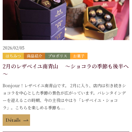
2026/02/05
はちみつ
商品紹介
プロポリス
お菓子
2月のレザベイユ南青山 ～ショコラの季節も後半へ
～
Bonjour！レザベイユ南青山です。 2月に入り、店内は引き続きシ
ョコラを中心とした季節の景色が広がっています。バレンタインデ
ーを迎えるこの時期、今の主役はやはり「レザベイユ・ショコ
ラ」。こちらを楽しめる季節も...
Détails