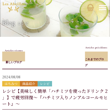
Blog
レシピ
Articles précédents
Articles récents
これまでのブロ
新しいブログ
グ
2024/08/08
はちみつ
商品紹介
レシピ
レシピ【美味しく簡単「ハチミツを使ったドリンク 2
」】で疲労回復～『ハチミツ入りノンアルコールモヒ
ート』～