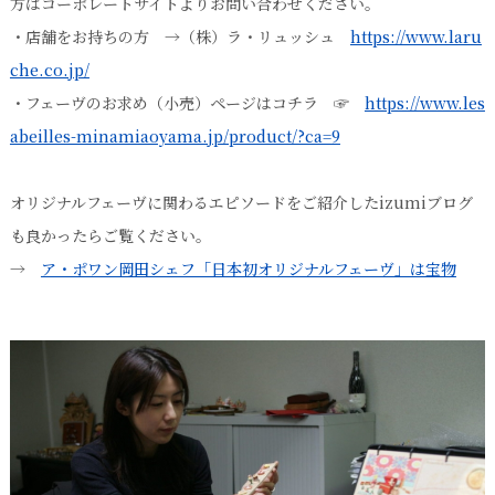
方はコーポレートサイトよりお問い合わせください。
・店舗をお持ちの方 →（株）ラ・リュッシュ
https://www.laru
che.co.jp/
・フェーヴのお求め（小売）ページはコチラ ☞
https://www.les
abeilles-minamiaoyama.jp/product/?ca=9
オリジナルフェーヴに関わるエピソードをご紹介したizumiブログ
も良かったらご覧ください。
→
ア・ポワン岡田シェフ「日本初オリジナルフェーヴ」は宝物