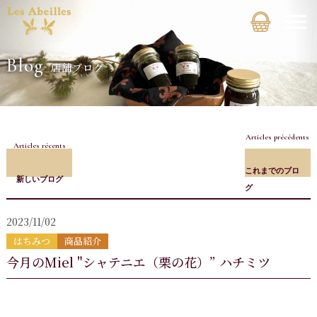
Blog
店舗ブログ
Articles précédents
Articles récents
これまでのブロ
新しいブログ
グ
2023/11/02
はちみつ
商品紹介
今月のMiel "シャテニエ（栗の花）” ハチミツ