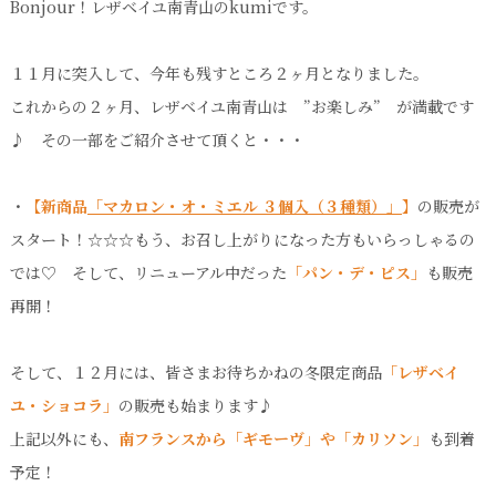
Bonjour！レザベイユ南青山のkumiです。
１１月に突入して、今年も残すところ２ヶ月となりました。
これからの２ヶ月、レザベイユ南青山は ”お楽しみ” が満載です
♪ その一部をご紹介させて頂くと・・・
・
【新商品
「マカロン・オ・ミエル ３個入（３種類）」
】
の販売が
スタート！☆☆☆もう、お召し上がりになった方もいらっしゃるの
では♡ そして、リニューアル中だった
「パン・デ・ピス」
も販売
再開！
そして、１２月には、皆さまお待ちかねの冬限定商品
「レザベイ
ユ・ショコラ」
の販売も始まります♪
上記以外にも、
南フランスから「ギモーヴ」や「カリソン」
も到着
予定！