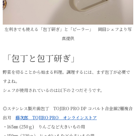
左利きでも使える「包丁研ぎ」と「ピーラー」 岡田シェフより写
真提供
「包丁と包丁研ぎ」
野菜を切ることから始まる料理。調理するには、まず包丁が必要で
すよね。
シェフが使用されているのは以下の２つだそうです。
◎ステンレス製片歯包丁 TOJIRO PRO DP コバルト合金銅2層複合
出刃
藤次郎 TOJIRO PRO オンラインストア
・165㎜ (250ｇ) りんごなど大きいもの用
・150㎜（230ｇ） じゃがいもなど小さいもの用