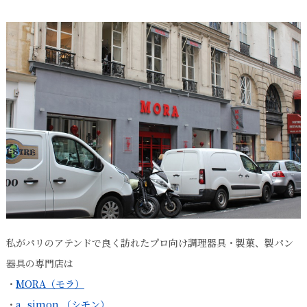
私がパリのアテンドで良く訪れたプロ向け調理器具・製菓、製パン
器具の専門店は
・
MORA（モラ）
・
a. simon （シモン）