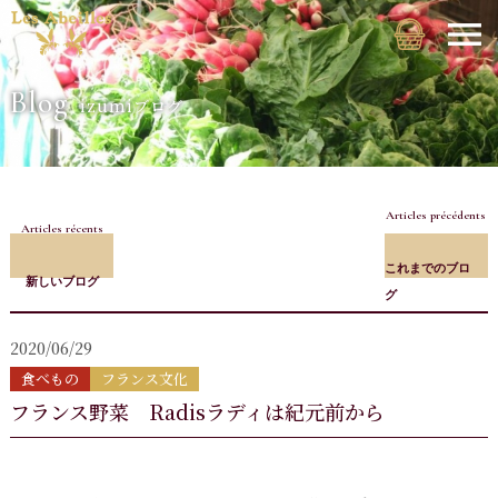
Blog
izumiブログ
Articles précédents
Articles récents
これまでのブロ
新しいブログ
グ
2020/06/29
食べもの
フランス文化
フランス野菜 Radisラディは紀元前から