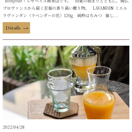
Bonjour！レザベイユ南青山です。 初夏の始まりとともに、南仏
プロヴァンスから届く至福の香り高い贈り物。 LAVANDIN ミエル
ラヴァンダン（ラベンダーの花）120g 純粋はちみつ 愉し...
Détails
2022/04/28