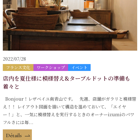
2022/07/28
フランス文化
ワークショップ
イベント
店内を夏仕様に模様替え&ターブルドットの準備も
着々と
Bonjour！レザベイユ南青山です。 先週、店舗がガラリと模様替
え！！ レイアウト図面を描いて構造を温めておいて、「エイヤ
ー！」と、一気に模様替えを実行するときのオーナーizumiのパワ
フルさには毎...
Détails