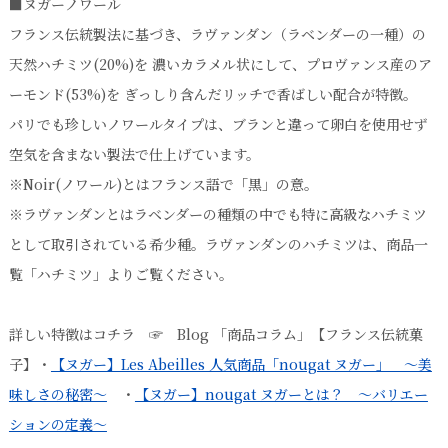
■ヌガーノワール
フランス伝統製法に基づき、ラヴァンダン（ラベンダーの一種）の
天然ハチミツ(20%)を 濃いカラメル状にして、プロヴァンス産のア
ーモンド(53%)を ぎっしり含んだリッチで香ばしい配合が特徴。
パリでも珍しいノワールタイプは、ブランと違って卵白を使用せず
空気を含まない製法で仕上げています。
※Noir(ノワール)とはフランス語で「黒」の意。
※ラヴァンダンとはラベンダーの種類の中でも特に高級なハチミツ
として取引されている希少種。ラヴァンダンのハチミツは、商品一
覧「ハチミツ」よりご覧ください。
詳しい特徴はコチラ ☞ Blog 「商品コラム」【フランス伝統菓
子】・
【ヌガー】Les Abeilles 人気商品「nougat ヌガー」 ～美
味しさの秘密～
・
【ヌガー】nougat ヌガーとは？ ～バリエー
ションの定義～