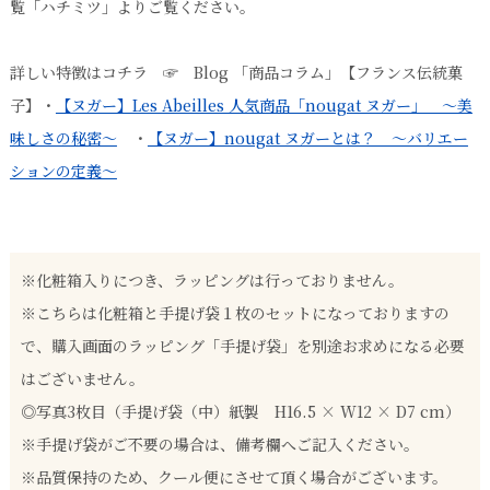
覧「ハチミツ」よりご覧ください。
詳しい特徴はコチラ ☞ Blog 「商品コラム」【フランス伝統菓
子】・
【ヌガー】Les Abeilles 人気商品「nougat ヌガー」 ～美
味しさの秘密～
・
【ヌガー】nougat ヌガーとは？ ～バリエー
ションの定義～
※化粧箱入りにつき、ラッピングは行っておりません。
※こちらは化粧箱と手提げ袋１枚のセットになっておりますの
で、購入画面のラッピング「手提げ袋」を別途お求めになる必要
はございません。
◎写真3枚目（手提げ袋（中）紙製 H16.5 × W12 × D7 cm）
※手提げ袋がご不要の場合は、備考欄へご記入ください。
※品質保持のため、クール便にさせて頂く場合がございます。