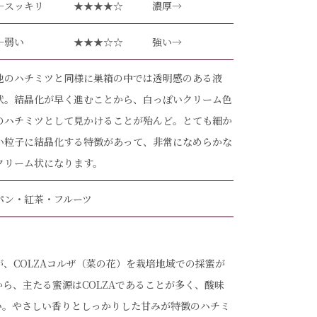
←スッキリ
★★★★☆
濃厚→
←弱い
★★★☆☆
強い→
他のハチミツと同様に巣箱の中では透明感のある液
状。結晶化が早く進むことから、白っぽいクリーム色
のハチミツとして見かけることが殆んど。とても細か
い粒子に結晶化する特徴があって、非常になめらかな
クリーム状になります。
パン・紅茶・フルーツ
、COLZAコルザ（菜の花）を栽培地域での採蜜が
ら、主たる蜜源はCOLZAであることが多く、酸味
い。やさしい香りとしっかりした甘みが特徴のハチミ