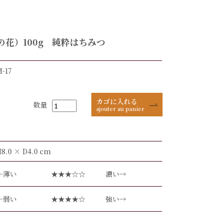
の花）100g 純粋はちみつ
M-17
カゴに入れる
数量
ajouter au panier
H8.0 × D4.0 cm
←薄い
★★★☆☆
濃い→
←弱い
★★★★☆
強い→