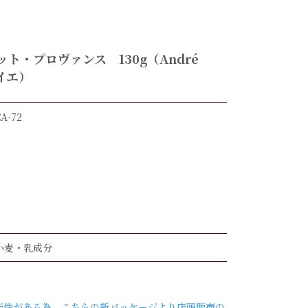
ト・プロヴァンス 130g（André
ワイエ）
CA-72
小麦・乳成分
能性がある為、こちらの新パッケージより店頭販売の