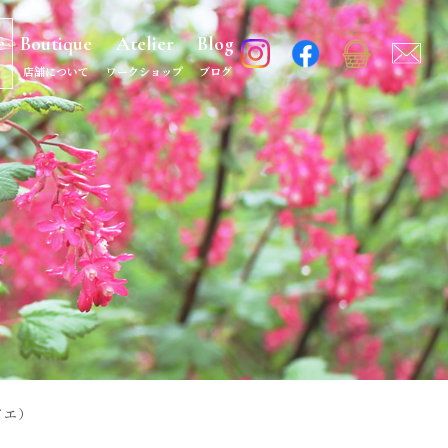
e
Boutique
Atelier
Blog
店舗について
ワークショップ
ブログ
イエ）