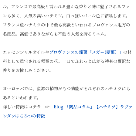
ル。フランスで最高級と言われる豊かな香りと味に魅了されるファ
ンも多く、人気の高いハチミツ。白っぽいパール色に結晶します。
フランス産ハチミツの中で最も高級といわれるプロヴァンス地方の
名産品。高価でありながらも不動の人気を誇るミエル。
エッセンシャルオイルや
プロヴァンスの銘菓「ヌガー(糖菓）」
の材
料として重宝される種類の花。一口でふわっと広がる特有の贅沢な
香りをお愉しみください。
ヨーロッパでは、蜜源の植物がもつ効能がそれぞれのハチミツにも
あるといわれます。
詳しい特徴はコチラ ☞
Blog 「商品コラム」【ハチミツ】ラヴァ
ンダンはちみつの特徴