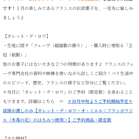
です！
１月の楽しみであるフランスの伝統菓子を、一足先に愉しみ
ましょう♪
【ガレット・デ・ロワ】
・生地に隠す「フェーヴ（磁器製の飾り）」・購入時に受取る「王
冠（紙製）」
他のお菓子にはない大きな２つの特徴があります♪ フランスのフェ
ーヴ専門会社の資料や映像を使いながら詳しくご紹介！パリ生活中
のエピソード、歴史、フランスの様子など存分にご覧ください。
＊当日に「ガレット・デ・ロワ」のご予約（限定数）を承わること
もできます。詳細はこちら ⇒
＊10月中旬よりご予約開始予定＊
店頭お渡しのみ【ガレット・デ・ロワ・オ・ミエル＜フランボワジ
エ（木苺の花）のはちみつ使用＞】ご予約商品・限定数
【主な題材】