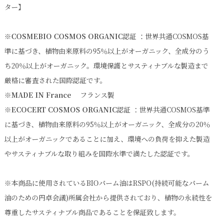
ター】
※
COSMEBIO
COSMOS ORGANIC
認証 ：世界共通COSMOS基
準に基づき、植物由来原料の95％以上がオーガニック、全成分のう
ち20％以上がオーガニック。環境保護とサスティナブルな製造まで
厳格に審査された国際認証です。
※
MADE IN France
フランス製
※
ECOCERT
COSMOS ORGANIC
認証 ：世界共通COSMOS基準
に基づき、植物由来原料の95％以上がオーガニック、全成分の20％
以上がオーガニックであることに加え、環境への負荷を抑えた製造
やサスティナブルな取り組みを国際水準で満たした認証です。
※本商品に使用されているBIOパーム油はRSPO(持続可能なパーム
油のための円卓会議)所属会社から提供されており、植物の永続性を
尊重したサスティナブル商品であることを保証致します。