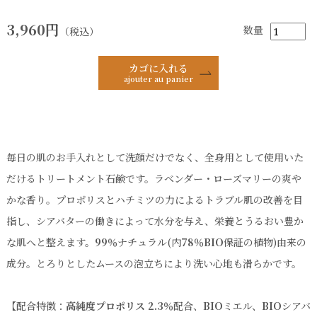
3,960円
数量
（税込）
カゴに入れる
ajouter au panier
毎日の肌のお手入れとして洗顔だけでなく、全身用として使用いた
だけるトリートメント石鹸です。ラベンダー・ローズマリーの爽や
かな香り。プロポリスとハチミツの力によるトラブル肌の改善を目
指し、シアバターの働きによって水分を与え、栄養とうるおい豊か
な肌へと整えます。
99％
ナチュラル(内
78％BIO
保証の植物)由来の
成分。とろりとしたムースの泡立ちにより洗い心地も滑らかです。
【配合特徴：
高純度プロポリス 2.3％
配合、
BIO
ミエル、
BIO
シアバ