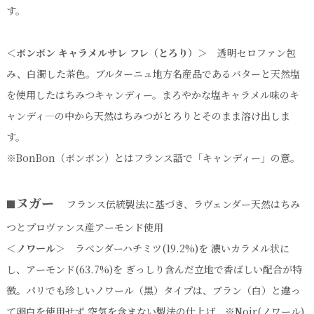
す。
＜ボンボン キャラメルサレ フレ（とろり）＞
透明セロファン包
み、白濁した茶色。ブルターニュ地方名産品であるバターと天然塩
を使用したはちみつキャンディー。まろやかな塩キャラメル味のキ
ャンディ—の中から天然はちみつがとろりとそのまま溶け出しま
す。
※BonBon（ボンボン）とはフランス語で「キャンディー」の意。
ヌガー
■
フランス伝統製法に基づき、ラヴェンダー天然はちみ
つとプロヴァンス産アーモンド使用
＜ノワール＞
ラベンダーハチミツ(19.2%)を 濃いカラメル状に
し、アーモンド(63.7%)を ぎっしり含んだ立地で香ばしい配合が特
徴。パリでも珍しいノワール（黒）タイプは、ブラン（白）と違っ
て卵白を使用せず 空気を含まない製法の仕上げ ※Noir(ノワール)