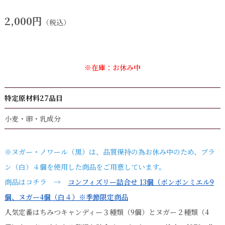
2,000円
（税込）
※在庫：お休み中
特定原材料27品目
小麦・卵・乳成分
※ヌガー・ノワール（黒）は、品質保持の為お休み中のため、ブラ
ン（白）４個を使用した商品をご用意しています。
商品はコチラ
→
コンフィズリー詰合せ 13個（ボンボンミエル9
個、ヌガー4個（白４）※季節限定商品
人気定番はちみつキャンディー３種類（9個）とヌガー２種類（4