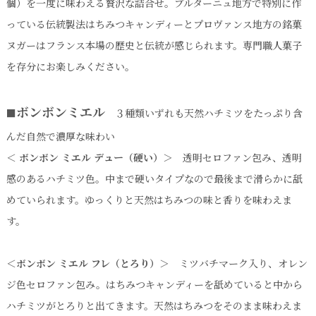
個）を一度に味わえる贅沢な詰合せ。ブルターニュ地方で特別に作
っている伝統製法はちみつキャンディーとプロヴァンス地方の銘菓
ヌガーはフランス本場の歴史と伝統が感じられます。専門職人菓子
を存分にお楽しみください。
ボンボンミエル
■
３種類いずれも天然ハチミツをたっぷり含
んだ自然で濃厚な味わい
＜ ボンボン ミエル デュー（硬い）＞
透明セロファン包み、透明
感のあるハチミツ色。中まで硬いタイプなので最後まで滑らかに舐
めていられます。ゆっくりと天然はちみつの味と香りを味わえま
す。
＜ボンボン ミエル フレ（とろり）＞
ミツバチマーク入り、オレン
ジ色セロファン包み。はちみつキャンディーを舐めていると中から
ハチミツがとろりと出てきます。天然はちみつをそのまま味わえま