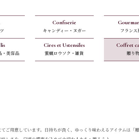
l
Confiserie
Gourman
ツ
キャンディー・ヌガー
フランス
lis
Cires et Ustensiles
Coffret c
品・美容品
蜜蝋ロウソク・雑貨
贈り
にてご用意しています。日持ちが良く、ゆっくり味わえるアイテムは「