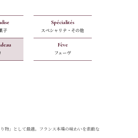
dise
Spécialités
菓子
スペシャリテ・その他
adeau
Fève
物
フェーヴ
贈り物」として最適。フランス本場の味わいを素敵な