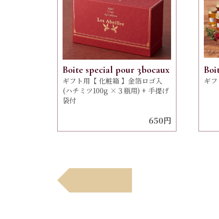
Boite special pour 3bocaux
Boi
ギフト用【 化粧箱 】金箔ロゴ入
ギフ
(ハチミツ100g ×３瓶用) + 手提げ
袋付
650円
Avant
前へ