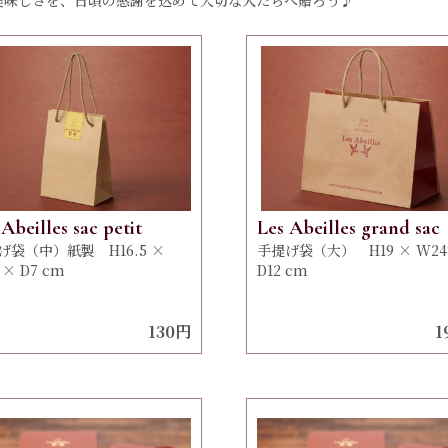
美味しさを、日頃の感謝を込めて大切な人たちへ贈ろう♪
 Abeilles sac petit
Les Abeilles grand sac
げ袋（中）紙製 H16.5 ×
手提げ袋（大） H19 × W24
 × D7 cm
D12 cm
130円
1