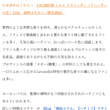
のお求めはこちら→
LAVANDIN ミエル ラヴァンダン（ラベンダー
の花）120g 純粋はちみつ（限定商品）
果物のような芳醇な香りを持ち、滑らかなテクスチュールのミエ
ル。フランスで最高級と言われる豊かな香りと味に魅了されるファ
ンも多く、人気の高いハチミツ。白っぽいパール色に結晶します。
フランス産ハチミツの中で最も高級といわれるプロヴァンス地方の
名産品。高価でありながらも不動の人気を誇るミエル。
プロヴァンスの銘菓「ヌガー(糖菓）」の材料としても重宝される。
一口でふわっと広がるLavandin特有の贅沢な香りの虜になるファン
は多い。
ヨーロッパでは、蜜源の植物がもつ効能がそれぞれのハチミツにも
あるといわれます。
詳しい特徴はコチラ ☞
Blog 「商品コラム」【ハチミツ】ラヴァ