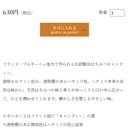
630円
数量
（税込）
カゴに入れる
ajouter au panier
フランス・ブルターニュ地方で作られる伝統製法はちみつキャンデ
ィー。
透明セロファン包み、透明感のあるハチミツ色。ハチミツ本来の自
然な味わい。天然はちみつの味と香りがゆっくりと口の中に広がっ
て、のどを潤わせてくれます。懐かしさを感じるやさしい味。
※ボンボンとはフランス語で「キャンディー」の意
※透明感のある琥珀色はハチミツの色に由来